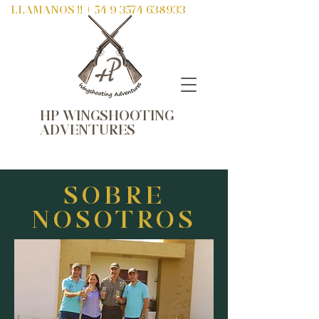
LLAMANOS !! +
54 9 3574 638933
HP WINGSHOOTING
ADVENTURES
SOBRE
NOSOTROS