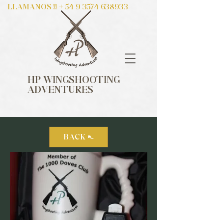
LLAMANOS !! +
54 9 3574 638933
HP WINGSHOOTING
ADVENTURES
BACK