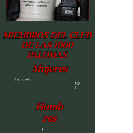
MIEMBROS DEL CLUB
DE LAS 1000
PALOMAS
Mujeres
Brey, Sheila
100
3
Homb
res
1